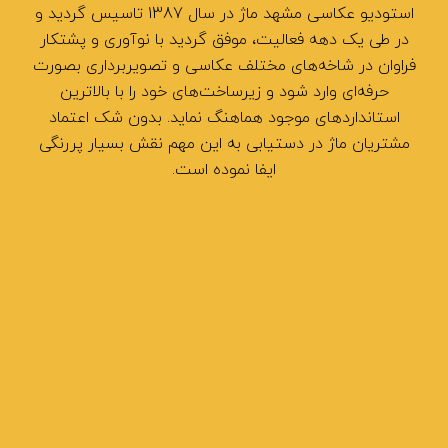
استودیو عکاسی مشهد ماژ در سال 1387 تاسیس گردید و
در طی یک دهه فعالیت، موفق گردید با نوآوری و پشتکار
فراوان در شاخه‌های مختلف عکاسی و تصویربرداری بصورت
حرفه‌ای وارد شود و زیرساخت‌های خود را با بالاترین
استانداردهای موجود هماهنگ نماید. بدون شک اعتماد
مشتریان ماژ در دستیابی به این مهم نقش بسیار پررنگی
ایفا نموده است.
نشانی: مشهد بلوار وکیل آباد، حد فاصل اقبال لاهوری و
لادن پلاک 1298
شماره تلفن : 05138914050