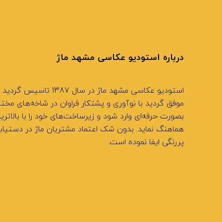
درباره استودیو عکاسی مشهد ماژ
استودیو عکاسی مشهد ماژ در س
موفق گردید با نوآوری و پشتکار فراوان در شاخه‌های مخ
بصورت حرفه‌ای وارد شود و زیرساخت‌های خود را با بالاتر
هماهنگ نماید. بدون شک اعتماد مشتریان ماژ در دستیاب
پررنگی ایفا نموده است.
نشانی: مشهد بلوار وکیل آباد، حد فاصل اقبال لاهوری و
شماره تلفن : 05138914050