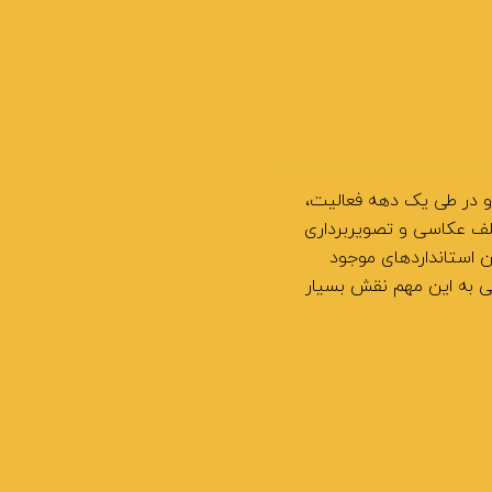
بهترین آتلیه عروس مشهد
آتلیه کودک مشهد
آتلیه عکس خانوادگی در مشه
لوکیشن فرمالیته مشهد
عکاسی فرمالیته مشهد
ال 1387 تاسیس گردید و در طی یک دهه فعالیت،
تلف عکاسی و تصویربرداری
ین استانداردهای موجود
ی به این مهم نقش بسیار
 لادن پلاک 1298