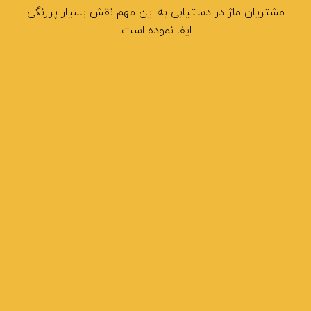
مشتریان ماژ در دستیابی به این مهم نقش بسیار پررنگی
ایفا نموده است.
نشانی: مشهد بلوار وکیل آباد، حد فاصل اقبال لاهوری و
لادن پلاک 1298
شماره تلفن : 05138914050
شماره تلفن : 05138914060